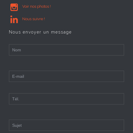

Voir nos photos !

Nous suivre !
Nous envoyer un message