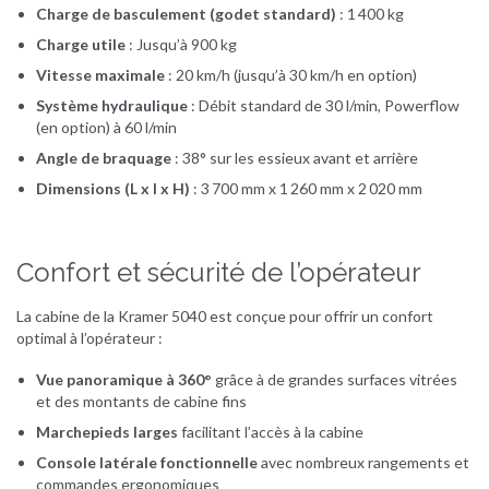
Charge de basculement (godet standard)
: 1 400 kg
Charge utile
: Jusqu’à 900 kg
Vitesse maximale
: 20 km/h (jusqu’à 30 km/h en option)
Système hydraulique
: Débit standard de 30 l/min, Powerflow
(en option) à 60 l/min
Angle de braquage
: 38° sur les essieux avant et arrière
Dimensions (L x l x H)
: 3 700 mm x 1 260 mm x 2 020 mm
Confort et sécurité de l’opérateur
La cabine de la Kramer 5040 est conçue pour offrir un confort
optimal à l’opérateur :
Vue panoramique à 360°
grâce à de grandes surfaces vitrées
et des montants de cabine fins
Marchepieds larges
facilitant l’accès à la cabine
Console latérale fonctionnelle
avec nombreux rangements et
commandes ergonomiques