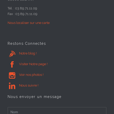
Tél. : 03.89.71.11.09
Fax : 03.89.71.11.09
Nous localiser sur une carte
Restons Connectés

Notre blog !

Visiter Notre page !

Voir nos photos !

Nous suivre !
Nous envoyer un message