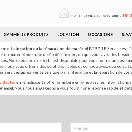

DEM
ENVIE DE CONNAITRE NOS TARIFS ?
Skip
GAMME DE PRODUITS
LOCATION
OCCASIONS
S.A.V
to
content
ente, la location ou la réparation de matériel BTP ?
TP Service est l
uer du matériel pour une durée déterminée, ou que vous ayez des besoin
nces. Notre équipe d’experts est disponible pour vous fournir une estim
 nous vous offrons des solutions fiables et compétitives, que ce soit p
les services après-vente tels que la maintenance et la réparation de vo
ontacter
en remplissant notre formulaire en ligne avec les informations 
ar email. Nous nous engageons à vous fournir une réponse rapide et détai