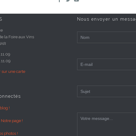
S
Nous envoyer un messa
ce
de la Foire aux Vins
MAR
1.11.09
.11.09
r sur une carte
onnectés
blog !
r Notre page !
os photos !