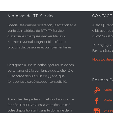
A propos de TP Service
CONTACT
Spécialisée dans la réparation, la location et la
Alsace | Fran
vente de matériels de BTP, TP Service
9 bis avenue 
distribue les marques Wacker Neuson,
68000 COL
Kramer, Hyundai, Magni et bien d’autres
Tél. : 03.89.7
produits d’accessoires et complémentaires.
Fax : 03.89.71
Nous localise
C’est grâce à une sélection rigoureuse de ses
partenaires et à la confiance que la clientèle
lui accorde depuis plus de 35 ans, que
Restons C
l’entreprise a su développer son activité.

Notre 
Aux côtés des professionnels tout au long de

Visite
l’année, TP SERVICE est à votre écoute et à

votre disposition tant dans le domaine de la
Voir n