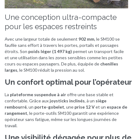
Une conception ultra-compacte
pour les espaces restreints
Avec une largeur totale de seulement
902 mm
, le SM100 se
faufile sans effort à travers les portes, portails et passages
étroits. Son
poids léger (1 497 kg)
permet un transport facile
et une utilisation dans les zones sensibles comme les petites
cours ou espaces paysagers. De plus, équipée de
chenilles
larges
, le SM100 réduit la pression au sol.
Un confort optimal pour l’opérateur
La
plateforme suspendue à air
offre une base stable et
confortable. Grâce aux
joysticks inclinés
, à un
siège
rembourré
, un
porte-gobelet
, une
prise 12 V
et un
espace de
rangement
, le porte-outils SM100 garantit une expérience
opérateur sans fatigue, même sur les longues journées de
travail.
Une visibilité dégagée pour plus de