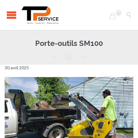
...


Porte-outils SM100



30 avril 2025