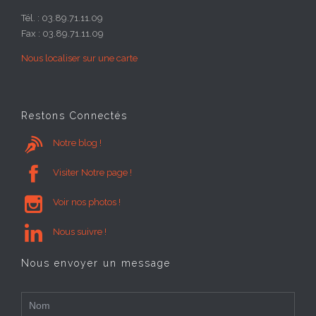
Tél. : 03.89.71.11.09
Fax : 03.89.71.11.09
Nous localiser sur une carte
Restons Connectés

Notre blog !

Visiter Notre page !

Voir nos photos !

Nous suivre !
Nous envoyer un message