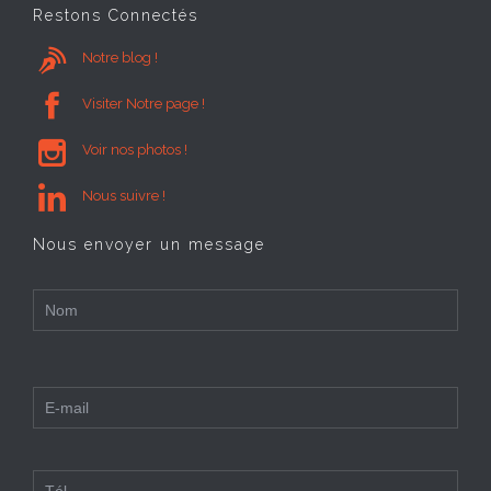
Restons Connectés

Notre blog !

Visiter Notre page !

Voir nos photos !

Nous suivre !
Nous envoyer un message