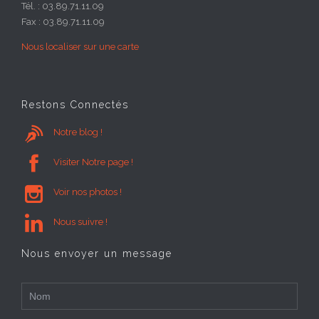
Tél. : 03.89.71.11.09
Fax : 03.89.71.11.09
Nous localiser sur une carte
Restons Connectés

Notre blog !

Visiter Notre page !

Voir nos photos !

Nous suivre !
Nous envoyer un message