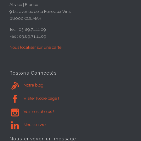
Alsace | France
9 bis avenue de la Foire aux Vins
68000 COLMAR
Tél. : 03.89.71.11.09
Fax : 03.89.71.11.09
Nous localiser sur une carte
Restons Connectés

Notre blog !

Visiter Notre page !

Voir nos photos !

Nous suivre !
Nous envoyer un message