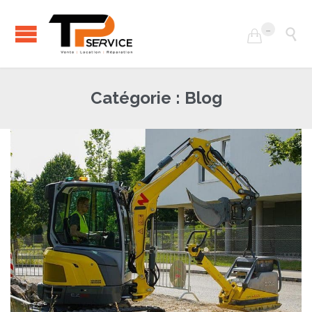
...


Catégorie :
Blog