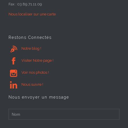
Fax : 03.89.71.11.09
Nous localiser sur une carte
Restons Connectés

Notre blog !

Visiter Notre page !

Voir nos photos !

Nous suivre !
Nous envoyer un message