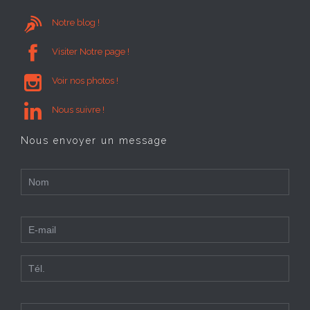

Notre blog !

Visiter Notre page !

Voir nos photos !

Nous suivre !
Nous envoyer un message