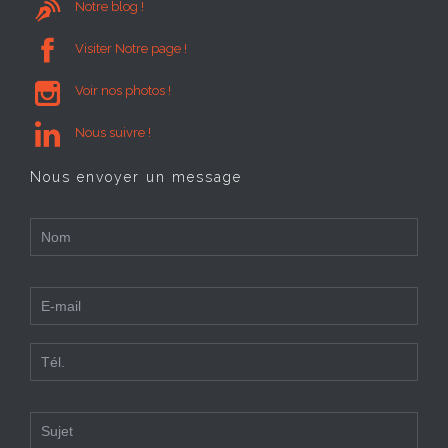

Notre blog !

Visiter Notre page !

Voir nos photos !

Nous suivre !
Nous envoyer un message