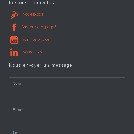
Restons Connectés

Notre blog !

Visiter Notre page !

Voir nos photos !

Nous suivre !
Nous envoyer un message