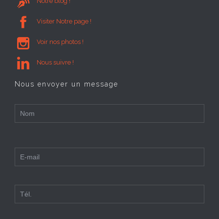

Notre blog !

Visiter Notre page !

Voir nos photos !

Nous suivre !
Nous envoyer un message